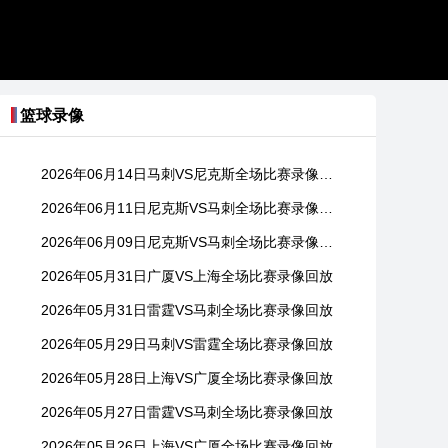
篮球录像
2026年06月14日马刺VS尼克斯全场比赛录像回放
2026年06月11日尼克斯VS马刺全场比赛录像回放
2026年06月09日尼克斯VS马刺全场比赛录像回放
2026年05月31日广厦VS上海全场比赛录像回放
2026年05月31日雷霆VS马刺全场比赛录像回放
2026年05月29日马刺VS雷霆全场比赛录像回放
2026年05月28日上海VS广厦全场比赛录像回放
2026年05月27日雷霆VS马刺全场比赛录像回放
2026年05月26日上海VS广厦全场比赛录像回放