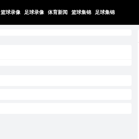
篮球录像
足球录像
体育新闻
篮球集锦
足球集锦