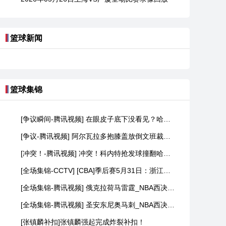
篮球新闻
篮球集锦
[争议瞬间-腾讯视频] 在眼皮子底下没看见？哈珀打脸布里奇斯没吹福斯特给了个争球？
[争议-腾讯视频] 阿尔瓦拉多抱膝盖放倒文班裁判回看后没有升级维持原判
[冲突！-腾讯视频] 冲突！科内特抢发球撞翻哈特后者激动连踢带推吃T
[全场集锦-CCTV] [CBA]季后赛5月31日：浙江浙商证券VS上海久事 集锦
[全场集锦-腾讯视频] 俄克拉荷马雷霆_NBA西决G7：马刺vs雷霆_进攻爆发力简直无解亚历山大单节7中6轰下13分_高清1080P在线观看平台
[全场集锦-腾讯视频] 圣安东尼奥马刺_NBA西决G6：雷霆vs马刺_巨人库里说的就是这个吧文班亚马外线拔起就射命中首节第3记三分_高清1080P在线观看平台
[张镇麟补扣]张镇麟强起完成炸裂补扣！