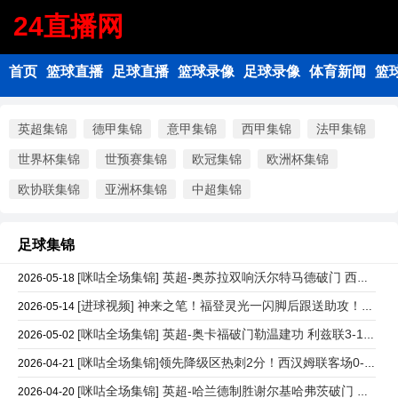
24直播网
首页
篮球直播
足球直播
篮球录像
足球录像
体育新闻
篮
英超集锦
德甲集锦
意甲集锦
西甲集锦
法甲集锦
世界杯集锦
世预赛集锦
欧冠集锦
欧洲杯集锦
欧协联集锦
亚洲杯集锦
中超集锦
足球集锦
[咪咕全场集锦] 英超-奥苏拉双响沃尔特马德破门 西汉姆1-3纽卡先赛落后热刺2分
2026-05-18
[进球视频] 神来之笔！福登灵光一闪脚后跟送助攻！塞梅尼奥推射破门！
2026-05-14
[咪咕全场集锦] 英超-奥卡福破门勒温建功 利兹联3-1伯恩利
2026-05-02
[咪咕全场集锦]领先降级区热刺2分！西汉姆联客场0-0闷平水晶宫 萨尔进球被吹
2026-04-21
[咪咕全场集锦] 英超-哈兰德制胜谢尔基哈弗茨破门 曼城2-1阿森纳距榜首3分
2026-04-20