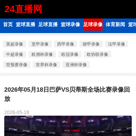
24直播网
首页
篮球直播
足球直播
篮球录像
足球录像
体育新闻
篮
英超录像
意甲录像
西甲录像
德甲录像
法甲录像
中超录像
欧洲杯录像
欧冠录像
欧协联录像
世预赛录像
世界杯录像
亚洲杯录像
2026年05月18日巴萨VS贝蒂斯全场比赛录像回
放
2026-05-18