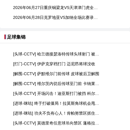
2026年06月27日重庆铜梁龙VS天津津门虎全场比赛录像回放
2026年06月28日克罗地亚VS加纳全场比赛录像回放
足球集锦
[头球-CCTV] 哈兰德接瑟洛特传球头球射门 被门将没收
[打门-CCTV] 伊萨克穿裆打门 迈尼昂将球没收
[解围-CCTV] 萨默维尔门前传球 皮球被后卫解围
[解围-CCTV] 维尔茨内切后传球至门前 卡纳莱极限解围
[头球-CCTV] 开场闪击！迪亚斯打门被挡 科尔多瓦头球顶高
[进球-咪咕] 终于打破僵局！拉莫斯角球机会甩头破门
[进球-咪咕] 功夫不负有心人！肯帕努禁区抓住机会死角破门
[头球-CCTV] 莫德里奇任意球吊向禁区 蓬格拉契奇头球射门顶高