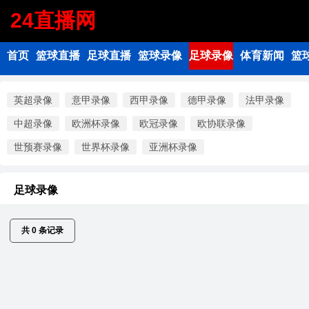
24直播网
首页
篮球直播
足球直播
篮球录像
足球录像
体育新闻
篮
英超录像
意甲录像
西甲录像
德甲录像
法甲录像
中超录像
欧洲杯录像
欧冠录像
欧协联录像
世预赛录像
世界杯录像
亚洲杯录像
足球录像
共
0
条记录