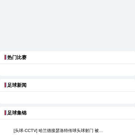
热门比赛
足球新闻
足球集锦
[头球-CCTV] 哈兰德接瑟洛特传球头球射门 被门将没收