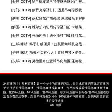
[头球-CCTV] 哈兰德接瑟洛特传球头球射门 被门将没收
[打门-CCTV] 伊萨克穿裆打门 迈尼昂将球没收
[解围-CCTV] 萨默维尔门前传球 皮球被后卫解围
[解围-CCTV] 维尔茨内切后传球至门前 卡纳莱极限解围
[头球-CCTV] 开场闪击！迪亚斯打门被挡 科尔多瓦头球顶高
[进球-咪咕] 终于打破僵局！拉莫斯角球机会甩头破门
[进球-咪咕] 功夫不负有心人！肯帕努禁区抓住机会死角破门
[头球-CCTV] 莫德里奇任意球吊向禁区 蓬格拉契奇头球射门顶高
24直播网【世界杯直播】是一个专业的直播吧网站，提供比直播吧等体育直播网
站更优质的世界杯直播、世界杯直播视频直播、免费在线观看世界杯直播高清直
播、世界杯直播、NBA直播、世界杯直播、欧洲杯直播等低调看-世界杯直播在线
观看免费高清赛事，新世界杯直播24小时 360直播不间断更新，是您观看体育直
播的最佳选择！
XML地图