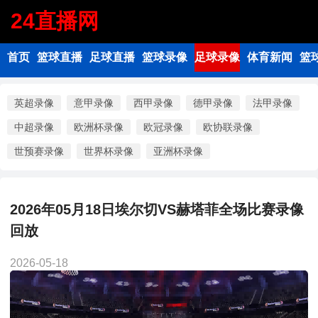
24直播网
首页
篮球直播
足球直播
篮球录像
足球录像
体育新闻
篮
英超录像
意甲录像
西甲录像
德甲录像
法甲录像
中超录像
欧洲杯录像
欧冠录像
欧协联录像
世预赛录像
世界杯录像
亚洲杯录像
2026年05月18日埃尔切VS赫塔菲全场比赛录像
回放
2026-05-18