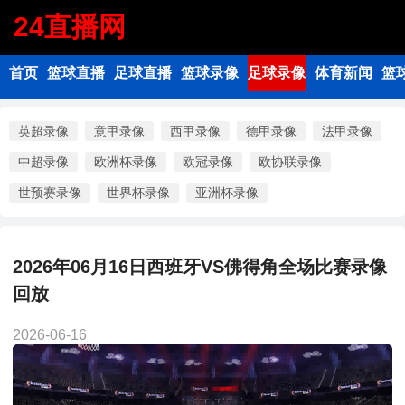
24直播网
首页
篮球直播
足球直播
篮球录像
足球录像
体育新闻
篮
英超录像
意甲录像
西甲录像
德甲录像
法甲录像
中超录像
欧洲杯录像
欧冠录像
欧协联录像
世预赛录像
世界杯录像
亚洲杯录像
2026年06月16日西班牙VS佛得角全场比赛录像
回放
2026-06-16